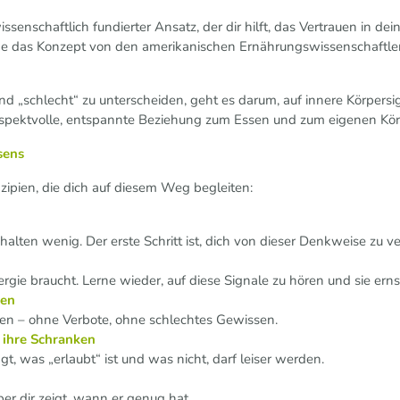
issenschaftlich fundierter Ansatz, der dir hilft, das Vertrauen in d
rde das Konzept von den amerikanischen Ernährungswissenschaftl
und „schlecht“ zu unterscheiden, geht es darum, auf innere Körpers
respektvolle, entspannte Beziehung zum Essen und zum eigenen Kör
sens
nzipien, die dich auf diesem Weg begleiten:
halten wenig. Der erste Schritt ist, dich von dieser Denkweise zu 
rgie braucht. Lerne wieder, auf diese Signale zu hören und sie er
sen
ürfen – ohne Verbote, ohne schlechtes Gewissen.
n ihre Schranken
gt, was „erlaubt“ ist und was nicht, darf leiser werden.
per dir zeigt, wann er genug hat.