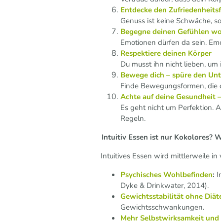
Entdecke den Zufriedenheits
Genuss ist keine Schwäche, so
Begegne deinen Gefühlen w
Emotionen dürfen da sein. Emo
Respektiere deinen Körper
Du musst ihn nicht lieben, um 
Bewege dich – spüre den Unt
Finde Bewegungsformen, die dir
Achte auf deine Gesundheit –
Es geht nicht um Perfektion.
Regeln.
Intuitiv Essen ist nur Kokolores? W
Intuitives Essen wird mittlerweile i
Psychisches Wohlbefinden
:
I
Dyke & Drinkwater, 2014).
Gewichtsstabilität ohne Diät
Gewichtsschwankungen.
Mehr Selbstwirksamkeit und 