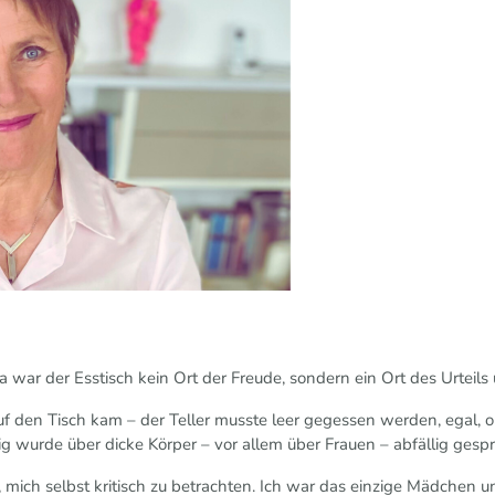
a war der Esstisch kein Ort der Freude, sondern ein Ort des Urtei
 den Tisch kam – der Teller musste leer gegessen werden, egal, 
tig wurde über dicke Körper – vor allem über Frauen – abfällig ges
 mich selbst kritisch zu betrachten. Ich war das einzige Mädchen u