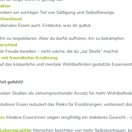
faktor
ndern ein wichtiger Teil von Sättigung und Selbstfürsorge.
ohlwollend
tionales Essen auch. Entdecke, was dir guttut.
ihn zu respektieren. Aber du darfst aufhören, ihn zu bekämpfen.
erschied
 Freude bereiten – nicht solche, die du „zur Strafe“ machst.
 mit freundlicher Ernährung
 Auf das körperliche und mentale Wohlbefinden gestützte Essense
eit gefehlt!
n vielen Studien als vielversprechender Ansatz für mehr Wohlbefind
ntuitives Essen reduziert das Risiko für Essstörungen, verbessert da
en
:
Intuitive Esser:innen zeigen langfristig ein stabileres Gewicht –
Lebensqualität
:
Menschen berichten von mehr Selbstvertrauen, 