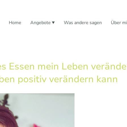
Home
Angebote
Was andere sagen
Über m
es Essen mein Leben veränder
ben positiv verändern kann