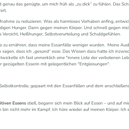
Und genau das genügte, um mich früh als „zu dick“ zu fühlen. Das Sc
ert.
fnahme zu reduzieren. Was als harmloses Vorhaben anfing, entwic
igen Hunger. Dann gegen meinen Körper. Und schnell gegen mich s
aus Verzicht, Heißhunger, Selbstverurteilung und Schuldgefühlen.
so zu ernähren, dass meine Essanfälle weniger wurden. Meine Ausbil
 sagen, dass ich „gesund“ esse. Das Wissen dazu hatte ich inzwis
twickelte ich fast unmerklich eine "innere Liste der verbotenen Le
 gezügelten Esserin mit gelegentlichen "Entgleisungen".
 Selbstkontrolle, gepaart mit den Essanfällen und dem anschließe
.
itiven Essens
stieß, begann sich mein Blick auf Essen – und auf mi
 bin nicht mehr im Kampf. Ich höre wieder auf meinen Körper. Ich e