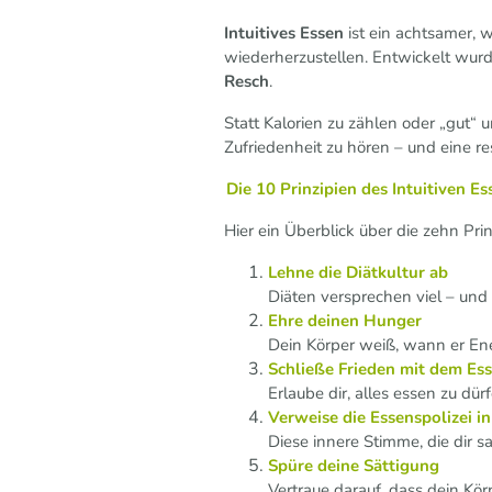
Intuitives Essen
ist ein achtsamer, w
wiederherzustellen. Entwickelt wu
Resch
.
Statt Kalorien zu zählen oder „gut“ 
Zufriedenheit zu hören – und eine 
Die 10 Prinzipien des Intuitiven Es
Hier ein Überblick über die zehn Pri
Lehne die Diätkultur ab
Diäten versprechen viel – und 
Ehre deinen Hunger
Dein Körper weiß, wann er Ene
Schließe Frieden mit dem Es
Erlaube dir, alles essen zu d
Verweise die Essenspolizei i
Diese innere Stimme, die dir sa
Spüre deine Sättigung
Vertraue darauf, dass dein Kör