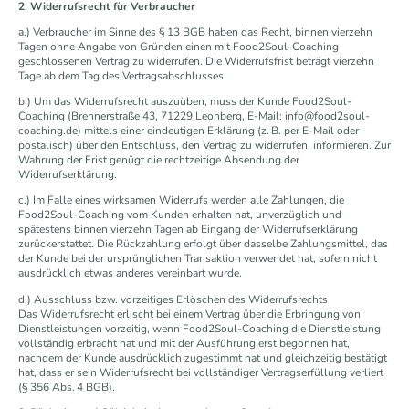
2. Widerrufsrecht für Verbraucher
a.) Verbraucher im Sinne des § 13 BGB haben das Recht, binnen vierzehn
Tagen ohne Angabe von Gründen einen mit Food2Soul-Coaching
geschlossenen Vertrag zu widerrufen. Die Widerrufsfrist beträgt vierzehn
Tage ab dem Tag des Vertragsabschlusses.
b.) Um das Widerrufsrecht auszuüben, muss der Kunde Food2Soul-
Coaching (Brennerstraße 43, 71229 Leonberg, E-Mail: info@food2soul-
coaching.de) mittels einer eindeutigen Erklärung (z. B. per E-Mail oder
postalisch) über den Entschluss, den Vertrag zu widerrufen, informieren. Zur
Wahrung der Frist genügt die rechtzeitige Absendung der
Widerrufserklärung.
c.) Im Falle eines wirksamen Widerrufs werden alle Zahlungen, die
Food2Soul-Coaching vom Kunden erhalten hat, unverzüglich und
spätestens binnen vierzehn Tagen ab Eingang der Widerrufserklärung
zurückerstattet. Die Rückzahlung erfolgt über dasselbe Zahlungsmittel, das
der Kunde bei der ursprünglichen Transaktion verwendet hat, sofern nicht
ausdrücklich etwas anderes vereinbart wurde.
d.) Ausschluss bzw. vorzeitiges Erlöschen des Widerrufsrechts
Das Widerrufsrecht erlischt bei einem Vertrag über die Erbringung von
Dienstleistungen vorzeitig, wenn Food2Soul-Coaching die Dienstleistung
vollständig erbracht hat und mit der Ausführung erst begonnen hat,
nachdem der Kunde ausdrücklich zugestimmt hat und gleichzeitig bestätigt
hat, dass er sein Widerrufsrecht bei vollständiger Vertragserfüllung verliert
(§ 356 Abs. 4 BGB).