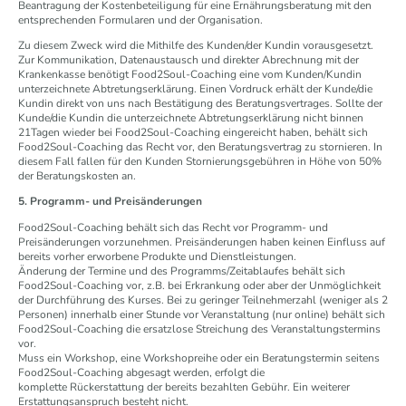
Beantragung der Kostenbeteiligung für eine Ernährungsberatung mit den
entsprechenden Formularen und der Organisation.
Zu diesem Zweck wird die Mithilfe des Kunden/der Kundin vorausgesetzt.
Zur Kommunikation, Datenaustausch und direkter Abrechnung mit der
Krankenkasse benötigt Food2Soul-Coaching eine vom Kunden/Kundin
unterzeichnete Abtretungserklärung. Einen Vordruck erhält der Kunde/die
Kundin direkt von uns nach Bestätigung des Beratungsvertrages. Sollte der
Kunde/die Kundin die unterzeichnete Abtretungserklärung nicht binnen
21Tagen wieder bei Food2Soul-Coaching eingereicht haben, behält sich
Food2Soul-Coaching das Recht vor, den Beratungsvertrag zu stornieren. In
diesem Fall fallen für den Kunden Stornierungsgebühren in Höhe von 50%
der Beratungskosten an.
5. Programm- und Preisänderungen
Food2Soul-Coaching behält sich das Recht vor Programm- und
Preisänderungen vorzunehmen. Preisänderungen haben keinen Einfluss auf
bereits vorher erworbene Produkte und Dienstleistungen.
Änderung der Termine und des Programms/Zeitablaufes behält sich
Food2Soul-Coaching vor, z.B. bei Erkrankung oder aber der Unmöglichkeit
der Durchführung des Kurses. Bei zu geringer Teilnehmerzahl (weniger als 2
Personen) innerhalb einer Stunde vor Veranstaltung (nur online) behält sich
Food2Soul-Coaching die ersatzlose Streichung des Veranstaltungstermins
vor.
Muss ein Workshop, eine Workshopreihe oder ein Beratungstermin seitens
Food2Soul-Coaching abgesagt werden, erfolgt die
komplette Rückerstattung der bereits bezahlten Gebühr. Ein weiterer
Erstattungsanspruch besteht nicht.