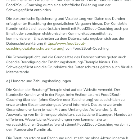
Food2Soul-Coaching durch eine schriftliche Erklärung von der
Schweigepflicht entbinden.
Die elektronische Speicherung und Verarbeitung von Daten des Kunden
erfolgt unter Beachtung der gesetzlichen Vorgaben hierzu. Der Kunde/die
Kundin erklärt sich ausdrücklich bereit mit Food2Soul-Coaching auch per
Email oder sonstigen elektronischen Kommunikationsmitteln zu
kommunizieren. Einzelheiten zu dem Datenschutz ergeben sich aus der
Datenschutzerklärung (
https://www.food2soul-
coaching.de/datenschutzerklarung
) von Food2Soul-Coaching.
Die Schweigepflicht und die Grundsätze des Datenschutzes gelten auch
über die Beendigung der Ernährungsberatung/-Therapie hinaus. Die
Schweigepflicht und die Grundsätze des Datenschutzes gelten auch für alle
Mitarbeitende.
e.) Honorar und Zahlungsbedingungen
Die Kosten der Beratung/Therapie sind auf der Website vermerkt. Der
Kunde/die Kundin wird in der Regel beim Erstkontakt mit Food2Soul-
Coaching über den (ohne Gewähr oder Zusicherung) voraussichtlich zu
erwartenden Gesamtberatungsaufwand informiert. Das zu erwartende
Gesamthonorar kann je nach Art und Umfang des Aufwandes (z.B.
Auswertung von Ernährungsprotokollen, zusätzliche Sitzungen, Handouts)
differieren. Wesentliche Abweichungen vom kommunizierten
voraussichtlichen Gesamtaufwand stimmt Food2Soul-Coaching vorab mit
dem Kunden/der Kundin ab.
Die Beratung erfolgt auf Rechnung und ist zahlbar ohne Abzug innerhalb