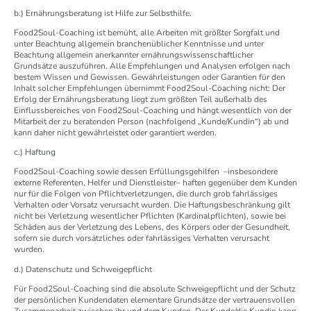
b.) Ernährungsberatung ist Hilfe zur Selbsthilfe.
Food2Soul-Coaching ist bemüht, alle Arbeiten mit größter Sorgfalt und
unter Beachtung allgemein branchenüblicher Kenntnisse und unter
Beachtung allgemein anerkannter ernährungswissenschaftlicher
Grundsätze auszuführen. Alle Empfehlungen und Analysen erfolgen nach
bestem Wissen und Gewissen. Gewährleistungen oder Garantien für den
Inhalt solcher Empfehlungen übernimmt Food2Soul-Coaching nicht: Der
Erfolg der Ernährungsberatung liegt zum größten Teil außerhalb des
Einflussbereiches von Food2Soul-Coaching und hängt wesentlich von der
Mitarbeit der zu beratenden Person (nachfolgend „Kunde/Kundin“) ab und
kann daher nicht gewährleistet oder garantiert werden.
c.) Haftung
Food2Soul-Coaching sowie dessen Erfüllungsgehilfen –insbesondere
externe Referenten, Helfer und Dienstleister– haften gegenüber dem Kunden
nur für die Folgen von Pflichtverletzungen, die durch grob fahrlässiges
Verhalten oder Vorsatz verursacht wurden. Die Haftungsbeschränkung gilt
nicht bei Verletzung wesentlicher Pflichten (Kardinalpflichten), sowie bei
Schäden aus der Verletzung des Lebens, des Körpers oder der Gesundheit,
sofern sie durch vorsätzliches oder fahrlässiges Verhalten verursacht
wurden.
d.) Datenschutz und Schweigepflicht
Für Food2Soul-Coaching sind die absolute Schweigepflicht und der Schutz
der persönlichen Kundendaten elementare Grundsätze der vertrauensvollen
Zusammenarbeit zwischen ihr und dem Kunden. Der Kunde/die Kundin kann