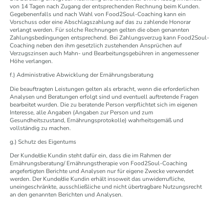
von 14 Tagen nach Zugang der entsprechenden Rechnung beim Kunden.
Gegebenenfalls und nach Wahl von Food2Soul-Coaching kann ein
Vorschuss oder eine Abschlagszahlung auf das zu zahlende Honorar
verlangt werden. Für solche Rechnungen gelten die oben genannten
Zahlungsbedingungen entsprechend. Bei Zahlungsverzug kann Food2Soul-
Coaching neben den ihm gesetzlich zustehenden Ansprüchen auf
Verzugszinsen auch Mahn- und Bearbeitungsgebühren in angemessener
Höhe verlangen.
f.) Administrative Abwicklung der Ernährungsberatung
Die beauftragten Leistungen gelten als erbracht, wenn die erforderlichen
Analysen und Beratungen erfolgt sind und eventuell auftretende Fragen
bearbeitet wurden. Die zu beratende Person verpflichtet sich im eigenen
Interesse, alle Angaben (Angaben zur Person und zum
Gesundheitszustand, Ernährungsprotokolle) wahrheitsgemäß und
vollständig zu machen.
g.) Schutz des Eigentums
Der Kunde/die Kundin steht dafür ein, dass die im Rahmen der
Ernährungsberatung/ Ernährungstherapie von Food2Soul-Coaching
angefertigten Berichte und Analysen nur für eigene Zwecke verwendet
werden. Der Kunde/die Kundin erhält insoweit das unwiderrufliche,
uneingeschränkte, ausschließliche und nicht übertragbare Nutzungsrecht
an den genannten Berichten und Analysen.